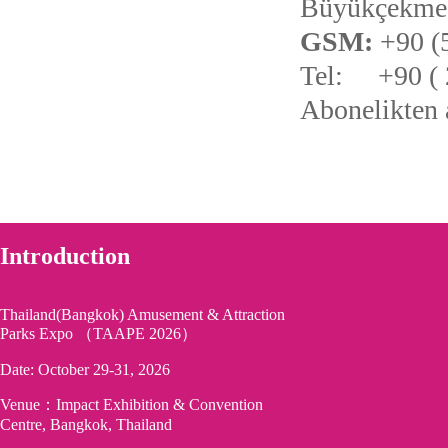
Büyükçekmec
GSM:
+90 (5
Tel: +90 ( 
Abonelikten a
Introduction
Thailand(Bangkok) Amusement & Attraction
Parks Expo （TAAPE 2026）
Date: October 29-31, 2026
Venue：Impact Exhibition & Convention
Centre, Bangkok, Thailand