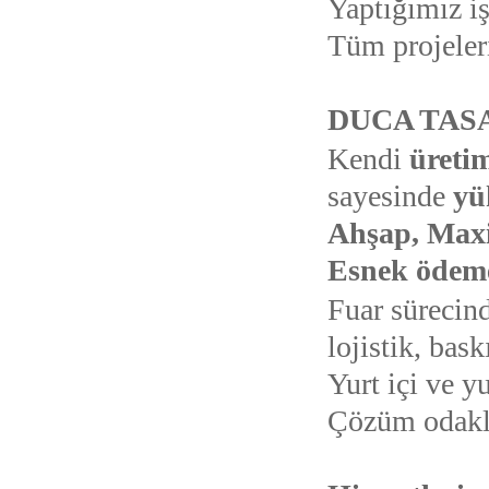
Yaptığımız iş
Tüm projeleri
DUCA TASAR
Kendi
üreti
sayesinde
yü
Ahşap, Max
Esnek ödeme
Fuar sürecin
lojistik, bask
Yurt içi ve y
Çözüm odaklı,