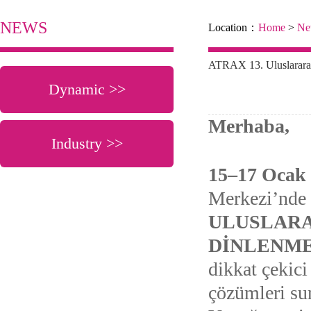
NEWS
Location：
Home
>
Ne
ATRAX 13. Uluslararas
Dynamic >>
Merhaba,
Industry >>
15–17 Ocak
Merkezi’nde 
ULUSLARA
DİNLENME
dikkat çekic
çözümleri su